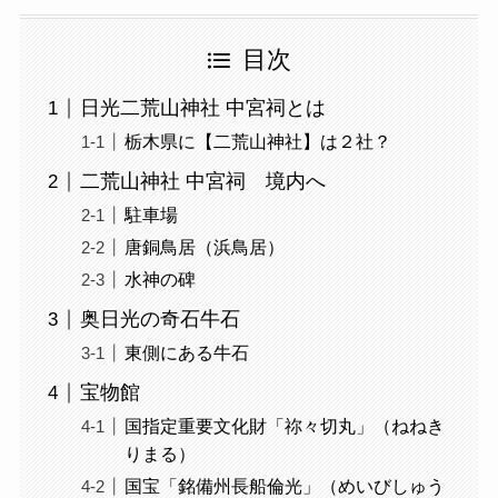
目次
日光二荒山神社 中宮祠とは
栃木県に【二荒山神社】は２社？
二荒山神社 中宮祠 境内へ
駐車場
唐銅鳥居（浜鳥居）
水神の碑
奥日光の奇石牛石
東側にある牛石
宝物館
国指定重要文化財「祢々切丸」（ねねき
りまる）
国宝「銘備州長船倫光」（めいびしゅう