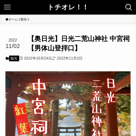
トチオレ！！
ホーム
観光
【奥日光】日光二荒山神社 中宮祠
2022
11/02
【男体山登拝口】
2022年10月24日
2022年11月2日
観光