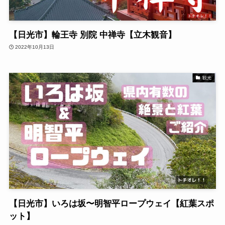
【日光市】輪王寺 別院 中禅寺【立木観音】
2022年10月13日
観光
【日光市】いろは坂〜明智平ロープウェイ【紅葉スポ
ット】