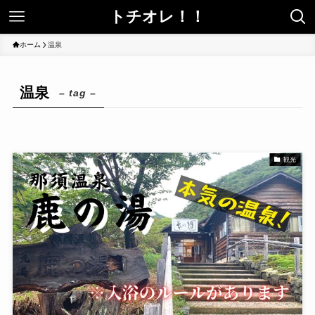
トチオレ！！
ホーム
温泉
温泉
– tag –
観光