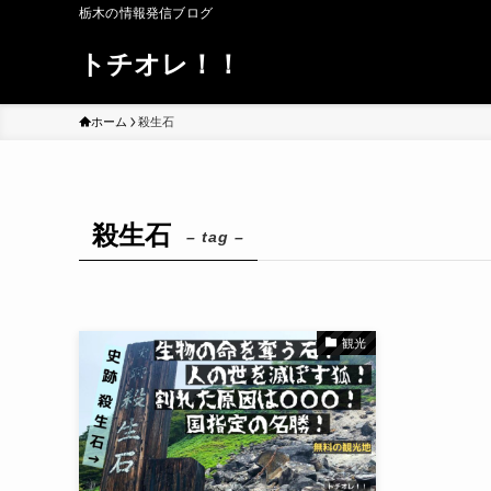
栃木の情報発信ブログ
トチオレ！！
ホーム
殺生石
殺生石
– tag –
観光